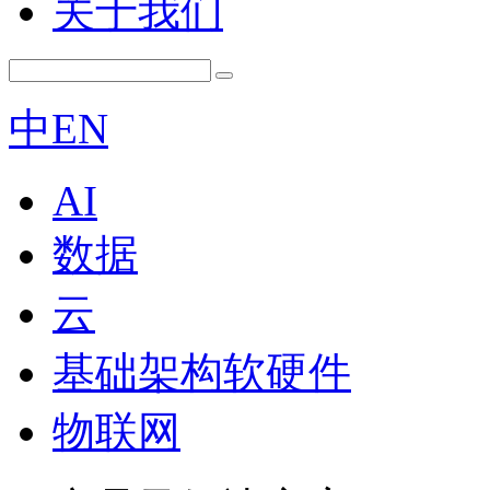
关于我们
中
EN
AI
数据
云
基础架构软硬件
物联网