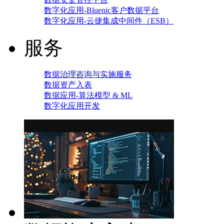
数字化应用-Bluenic客户数据平台
数字化应用-云捷集成中间件（ESB）
服务
数据治理咨询与实施服务
数据资产入表
数据应用-算法模型 & ML
数字化应用开发