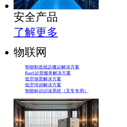
安全产品
了解更多
物联网
智能制造线边搬运解决方案
RaaS运营服务解决方案
低空场景解决方案
低空培训解决方案
智能标识识读系统（叉车专用）