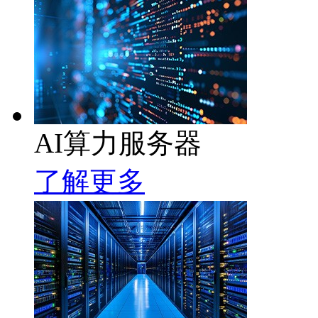
AI算力服务器
了解更多