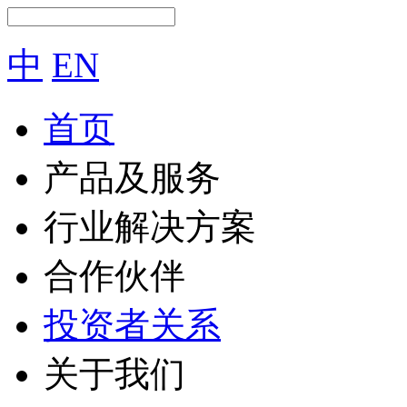
中
EN
首页
产品及服务
行业解决方案
合作伙伴
投资者关系
关于我们