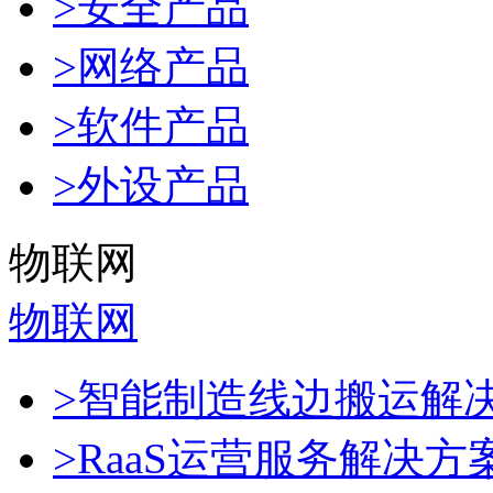
>安全产品
>网络产品
>软件产品
>外设产品
物联网
物联网
>智能制造线边搬运解
>RaaS运营服务解决方